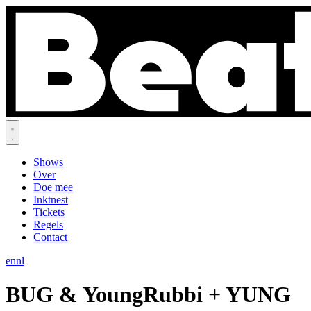
Shows
Over
Doe mee
Inktnest
Tickets
Regels
Contact
en
nl
BUG & YoungRubbi + YUNG