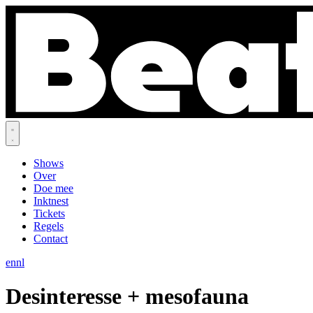
Shows
Over
Doe mee
Inktnest
Tickets
Regels
Contact
en
nl
Desinteresse + mesofauna